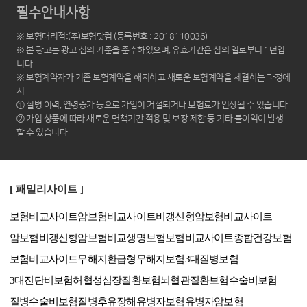
필수안내사항
※ 보험대리점:(주)보험닷컴 (등록번호 : 2018110036)
※ 본 광고는 광고 심의 기준을 준수하였으며, 유효기간은 심의 일로부터 1년입
니다
※ 보험계약자가 기존 보험계약을 해지하고 새로운 보험계약을 체결하는 과정에
서
① 질병 이력, 연령증가 등으로 가입이 거절되거나 보험료가 인상될 수 있습니다
② 가입 상품에 따라 새로운 면책기간 적용 및 보장 제한 등 기타 불이익이 발생
할 수 있습니다
[ 패밀리사이트 ]
보험비교사이트
암보험비교사이트
비갱신형암보험비교사이트
암보험비갱신형
암보험비교
생명보험보험비교사이트
종합건강보험
보험비교사이트
무해지환급형
무해지보험
3대질병보험
3대진단비보험
허혈성심장질환보험
뇌혈관질환보험
수술비보험
질병수술비보험
질병후유장해
유병자보험
유병자암보험