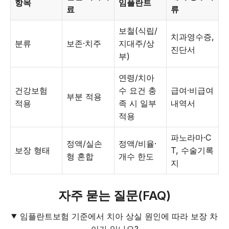
항목
임플란트
료
류
보철(식립/
치과영수증,
분류
보존·치주
지대주/상
진단서
부)
연령/치아
건강보험
수 요건 충
급여·비급여
부분 적용
적용
족 시 일부
내역서
적용
파노라마·C
정액/실손
정액/비율·
보장 형태
T, 수술기록
형 혼합
개수 한도
지
자주 묻는 질문(FAQ)
임플란트보험 기준에서 치아 상실 원인에 따라 보장 차
이가 있나요?