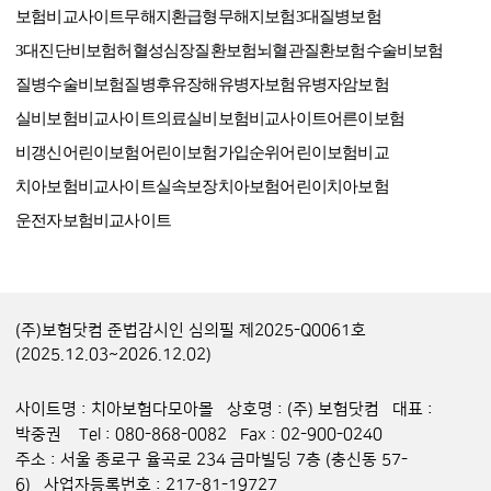
보험비교사이트
무해지환급형
무해지보험
3대질병보험
3대진단비보험
허혈성심장질환보험
뇌혈관질환보험
수술비보험
질병수술비보험
질병후유장해
유병자보험
유병자암보험
실비보험비교사이트
의료실비보험비교사이트
어른이보험
비갱신어린이보험
어린이보험가입순위
어린이보험비교
치아보험비교사이트
실속보장치아보험
어린이치아보험
운전자보험비교사이트
(주)보험닷컴 준법감시인 심의필 제2025-Q0061호
(2025.12.03~2026.12.02)
사이트명 : 치아보험다모아몰 상호명 : (주) 보험닷컴 대표 :
박중권 Tel : 080-868-0082 Fax : 02-900-0240
주소 : 서울 종로구 율곡로 234 금마빌딩 7층 (충신동 57-
6) 사업자등록번호 : 217-81-19727