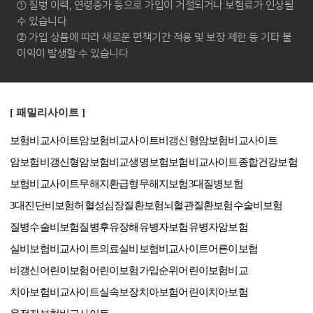
① 질병 이력, 연령증가 등으로 가입이 거절되거나 보험료가 인상될
수 있습니다
② 가입 상품에 따라 새로운 면책기간 적용 및 보장 제한 등 기타 불
이익이 발생할 수 있습니다
[ 패밀리사이트 ]
보험비교사이트
암보험비교사이트
비갱신형암보험비교사이트
암보험비갱신형
암보험비교
생명보험보험비교사이트
종합건강보험
보험비교사이트
무해지환급형
무해지보험
3대질병보험
3대진단비보험
허혈성심장질환보험
뇌혈관질환보험
수술비보험
질병수술비보험
질병후유장해
유병자보험
유병자암보험
실비보험비교사이트
의료실비보험비교사이트
어른이보험
비갱신어린이보험
어린이보험가입순위
어린이보험비교
치아보험비교사이트
실속보장치아보험
어린이치아보험